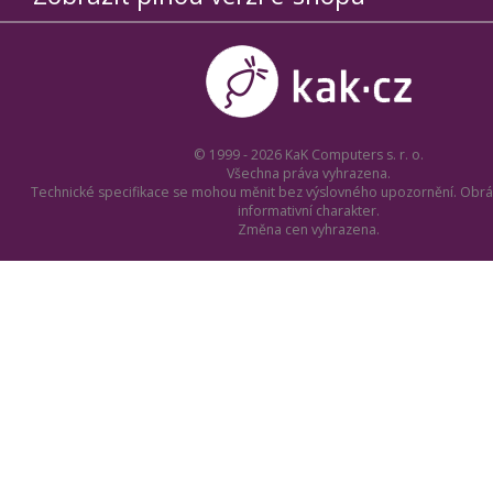
© 1999 - 2026 KaK Computers s. r. o.
Všechna práva vyhrazena.
Technické specifikace se mohou měnit bez výslovného upozornění. Obrá
informativní charakter.
Změna cen vyhrazena.