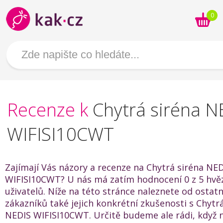
0
Recenze k
Chytrá siréna N
WIFISI10CWT
Zajímají Vás názory a recenze na Chytrá siréna NE
WIFISI10CWT? U nás má zatím hodnocení 0 z 5 hvě
uživatelů. Níže na této stránce naleznete od ostat
zákazníků také jejich konkrétní zkušenosti s Chytr
NEDIS WIFISI10CWT. Určitě budeme ale rádi, když