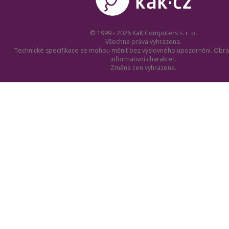
© 1999 - 2026 KaK Computers s. r. o.
Všechna práva vyhrazena.
Technické specifikace se mohou měnit bez výslovného upozornění. Obrá
informativní charakter.
Změna cen vyhrazena.