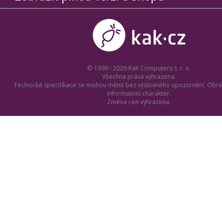
© 1999 - 2026 KaK Computers s. r. o.
Všechna práva vyhrazena.
Technické specifikace se mohou měnit bez výslovného upozornění. Obrá
informativní charakter.
Změna cen vyhrazena.