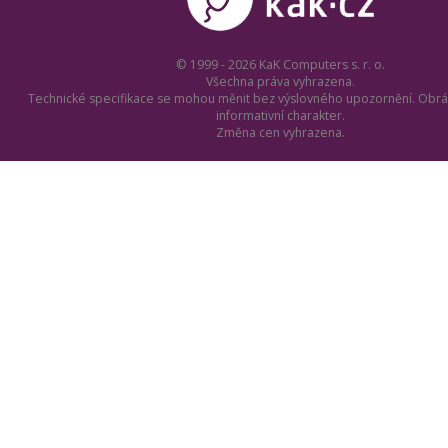
© 1999 - 2026 KaK Computers s. r. o.
Všechna práva vyhrazena.
Technické specifikace se mohou měnit bez výslovného upozornění. Obrá
informativní charakter.
Změna cen vyhrazena.