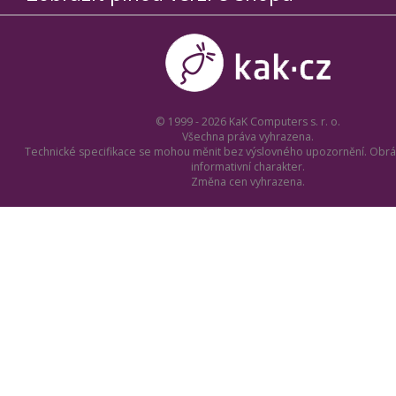
© 1999 - 2026 KaK Computers s. r. o.
Všechna práva vyhrazena.
Technické specifikace se mohou měnit bez výslovného upozornění. Obrá
informativní charakter.
Změna cen vyhrazena.