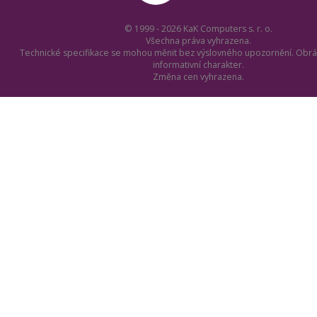
© 1999 - 2026 KaK Computers s. r. o.
Všechna práva vyhrazena.
Technické specifikace se mohou měnit bez výslovného upozornění. Obrá
informativní charakter.
Změna cen vyhrazena.