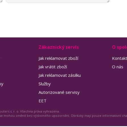
Zákaznický servis
O spol
y
Jak reklamovat zboží
Kontak
Jak vrátit zboží
O nás
Jak reklamovat zásilku
ky
Služby
Autorizované servisy
EET
uters s. r. o. Všechna práva vyhrazena.
 se mohou změnit bez výslovného upozornění. Obrázky mají pouze informativní ch