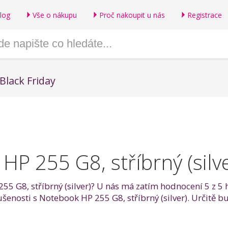
log
Vše o nákupu
Proč nakoupit u nás
Registrace
Black Friday
P 255 G8, stříbrný (silve
5 G8, stříbrný (silver)? U nás má zatím hodnocení 5 z 5 h
kušenosti s Notebook HP 255 G8, stříbrný (silver). Určitě