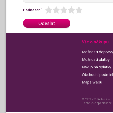
Hodnocení
Odeslat
Vše o nákupu
Možnosti doprav
Možnosti platby
Nákup na splátky
Obchodní podmín
Mapa webu
© 1999 - 2026 KaK Comp
Technické specifikace