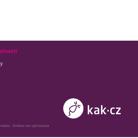
ečnosti
ty
arakter. Změna cen vyhrazena.