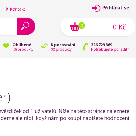
Přihlásit se
Kontakt
0 Kč
0
Oblíbené
K porovnání
326 729 369
Potřebujete poradit?
(
0
) produkty
(
0
) produkty
r)
vězdiček od 1 uživatelů. Níže na této stránce naleznete
 budeme ale rádi, když nám po koupi napíšete hodnocení