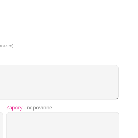
brazen)
Zápory
- nepovinné