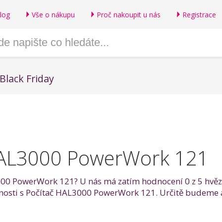
log
Vše o nákupu
Proč nakoupit u nás
Registrace
Black Friday
HAL3000 PowerWork 121
000 PowerWork 121? U nás má zatím hodnocení 0 z 5 hvězdi
šenosti s Počítač HAL3000 PowerWork 121. Určitě budeme 