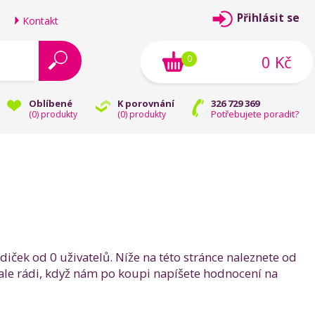
Přihlásit se
Kontakt
0 Kč
0
Oblíbené
K porovnání
326 729 369
Potřebujete poradit?
(
0
) produkty
(
0
) produkty
ček od 0 uživatelů. Níže na této stránce naleznete od
ale rádi, když nám po koupi napíšete hodnocení na