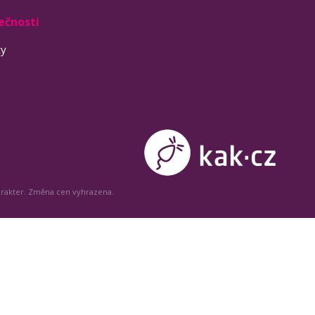
ečnosti
ty
arakter. Změna cen vyhrazena.