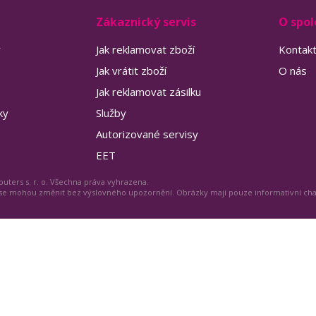
Zákaznický servis
O spol
y
Jak reklamovat zboží
Kontak
Jak vrátit zboží
O nás
Jak reklamovat zásilku
ky
Služby
Autorizované servisy
EET
uters s. r. o. Všechna práva vyhrazena.
 se mohou změnit bez výslovného upozornění. Obrázky mají pouze informativní ch