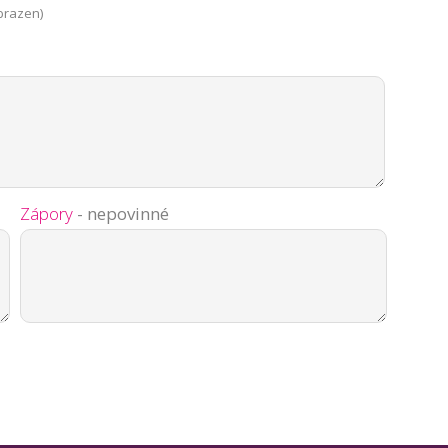
brazen)
Zápory
- nepovinné