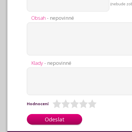
(nebude zo
Obsah
- nepovinné
Klady
- nepovinné
Hodnocení
Odeslat