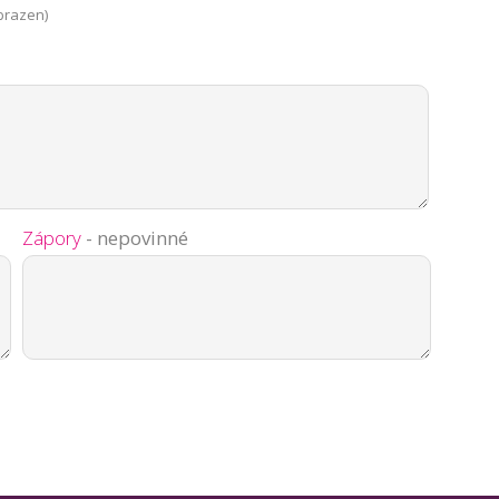
brazen)
Zápory
- nepovinné