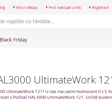
log
Vše o nákupu
Proč nakoupit u nás
Registrace
Black Friday
HAL3000 UltimateWork 12
000 UltimateWork 121? U nás má zatím hodnocení 0 z 5 hvě
šenosti s Počítač HAL3000 UltimateWork 121. Určitě bude