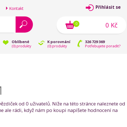
Přihlásit se
Kontakt
0 Kč
0
Oblíbené
K porovnání
326 729 369
Potřebujete poradit?
(
0
) produkty
(
0
) produkty
1
zdiček od 0 uživatelů. Níže na této stránce naleznete od
me ale rádi, když nám po koupi napíšete hodnocení na