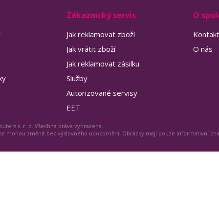
Zákaznický servis
O spol
y
Jak reklamovat zboží
Kontak
Jak vrátit zboží
O nás
Jak reklamovat zásilku
ky
Služby
Autorizované servisy
EET
uters s. r. o. Všechna práva vyhrazena.
 se mohou změnit bez výslovného upozornění. Obrázky mají pouze informativní ch