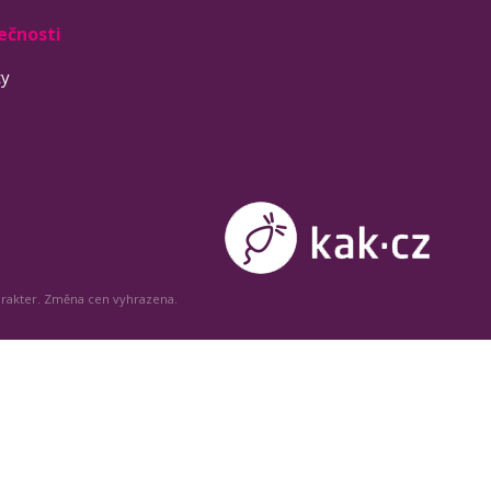
ečnosti
ty
arakter. Změna cen vyhrazena.