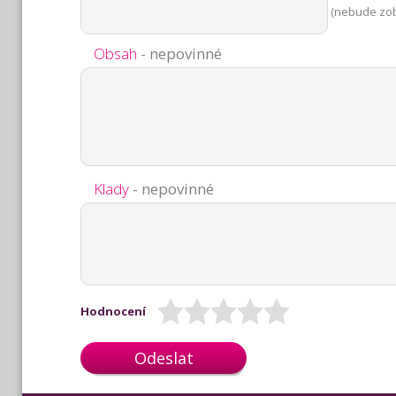
(nebude zo
Obsah
- nepovinné
Klady
- nepovinné
Hodnocení
Odeslat