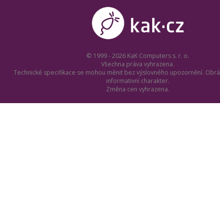
© 1999 - 2026 KaK Computers s. r. o.
Všechna práva vyhrazena.
Technické specifikace se mohou měnit bez výslovného upozornění. Obrá
informativní charakter.
Změna cen vyhrazena.