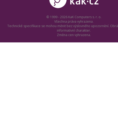
© 1999 - 2026 KaK Computers s. r. o.
Všechna práva vyhrazena.
Technické specifikace se mohou měnit bez výslovného upozornění. Obrá
informativní charakter.
Změna cen vyhrazena.