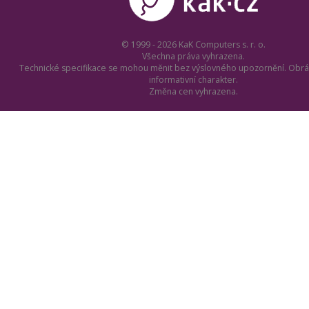
© 1999 - 2026 KaK Computers s. r. o.
Všechna práva vyhrazena.
Technické specifikace se mohou měnit bez výslovného upozornění. Obrá
informativní charakter.
Změna cen vyhrazena.