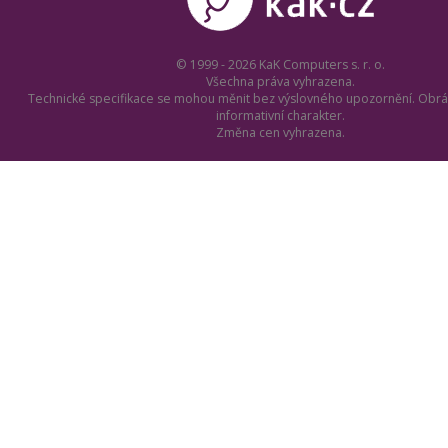
© 1999 - 2026 KaK Computers s. r. o.
Všechna práva vyhrazena.
Technické specifikace se mohou měnit bez výslovného upozornění. Obrá
informativní charakter.
Změna cen vyhrazena.