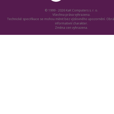
© 1999 - 2026 KaK Computers s. r. o.
Všechna práva vyhrazena.
Technické specifikace se mohou měnit bez výslovného upozornění. Obrá
informativní charakter.
Změna cen vyhrazena.