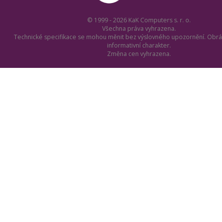
© 1999 - 2026 KaK Computers s. r. o.
Všechna práva vyhrazena.
Technické specifikace se mohou měnit bez výslovného upozornění. Obrá
informativní charakter.
Změna cen vyhrazena.