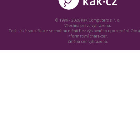
© 1999 - 2026 KaK Computers s. r. o.
Všechna práva vyhrazena.
Technické specifikace se mohou měnit bez výslovného upozornění. Obrá
informativní charakter.
Změna cen vyhrazena.