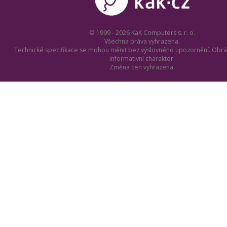
© 1999 - 2026 KaK Computers s. r. o.
Všechna práva vyhrazena.
Technické specifikace se mohou měnit bez výslovného upozornění. Obrá
informativní charakter.
Změna cen vyhrazena.