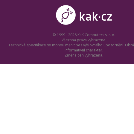
© 1999 - 2026 KaK Computers s. r. o.
Všechna práva vyhrazena.
Technické specifikace se mohou měnit bez výslovného upozornění. Obrá
informativní charakter.
Změna cen vyhrazena.