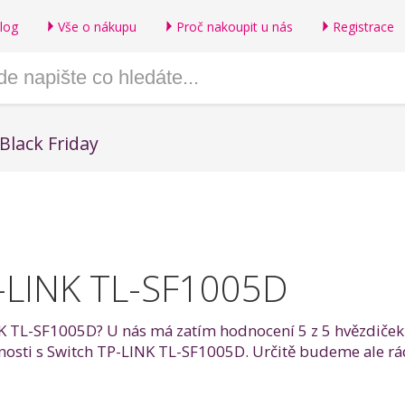
log
Vše o nákupu
Proč nakoupit u nás
Registrace
Black Friday
P-LINK TL-SF1005D
K TL-SF1005D? U nás má zatím hodnocení 5 z 5 hvězdiček o
šenosti s Switch TP-LINK TL-SF1005D. Určitě budeme ale r