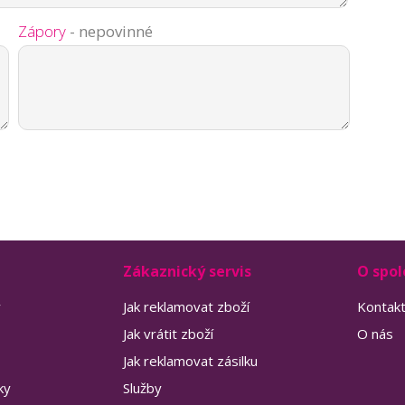
Zápory
- nepovinné
Zákaznický servis
O spol
y
Jak reklamovat zboží
Kontak
Jak vrátit zboží
O nás
Jak reklamovat zásilku
ky
Služby