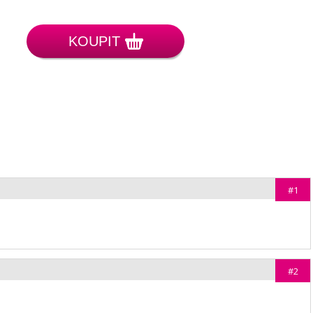
KOUPIT
#1
#2