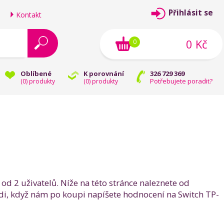
Přihlásit se
Kontakt
0 Kč
0
Oblíbené
K porovnání
326 729 369
Potřebujete poradit?
(
0
) produkty
(
0
) produkty
d 2 uživatelů. Níže na této stránce naleznete od
ádi, když nám po koupi napíšete hodnocení na Switch TP-