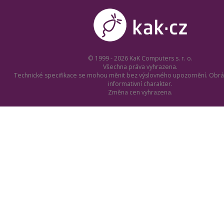
© 1999 - 2026 KaK Computers s. r. o.
Všechna práva vyhrazena.
Technické specifikace se mohou měnit bez výslovného upozornění. Obrá
informativní charakter.
Změna cen vyhrazena.