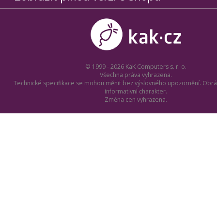
© 1999 - 2026 KaK Computers s. r. o.
Všechna práva vyhrazena.
Technické specifikace se mohou měnit bez výslovného upozornění. Obrá
informativní charakter.
Změna cen vyhrazena.