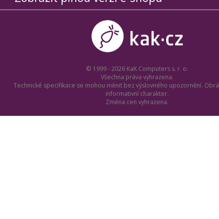
© 1999 - 2026 KaK Computers s. r. o.
Všechna práva vyhrazena.
Technické specifikace se mohou měnit bez výslovného upozornění. Obrá
informativní charakter.
Změna cen vyhrazena.