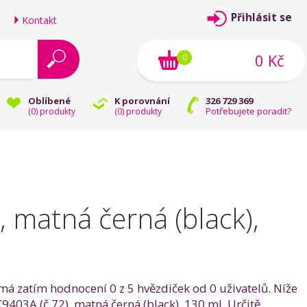
Přihlásit se
Kontakt
0 Kč
0
Oblíbené
K porovnání
326 729 369
Potřebujete poradit?
(
0
) produkty
(
0
) produkty
 matná černá (black),
má zatím hodnocení 0 z 5 hvězdiček od 0 uživatelů. Níže
9403A (č.72), matná černá (black), 130 ml. Určitě