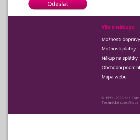
Odeslat
Vše o nákupu
Možnosti doprav
Možnosti platby
Nákup na splátky
Obchodní podmín
Mapa webu
© 1999 - 2026 KaK Comp
Technické specifikace