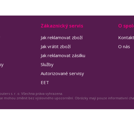
Zákaznický servis
O spol
y
Jak reklamovat zboží
Kontak
Jak vrátit zboží
O nás
Jak reklamovat zásilku
ky
Služby
Autorizované servisy
EET
uters s. r. o. Všechna práva vyhrazena.
 se mohou změnit bez výslovného upozornění. Obrázky mají pouze informativní ch