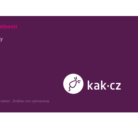
ečnosti
ty
arakter. Změna cen vyhrazena.