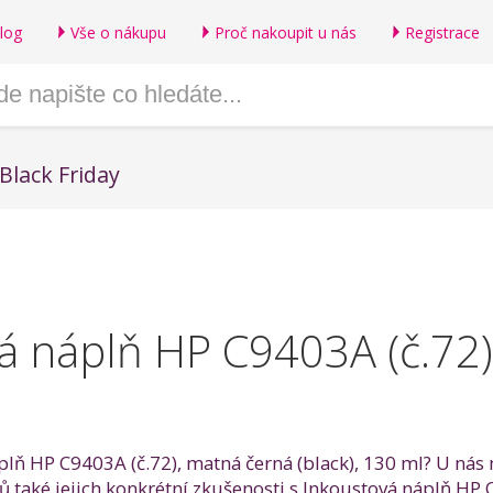
log
Vše o nákupu
Proč nakoupit u nás
Registrace
Black Friday
á náplň HP C9403A (č.72),
plň HP C9403A (č.72), matná černá (black), 130 ml? U nás 
ů také jejich konkrétní zkušenosti s Inkoustová náplň HP C