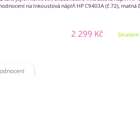
odnocení na Inkoustová náplň HP C9403A (č.72), matná čer
2 299 Kč
Skladem
odnocení