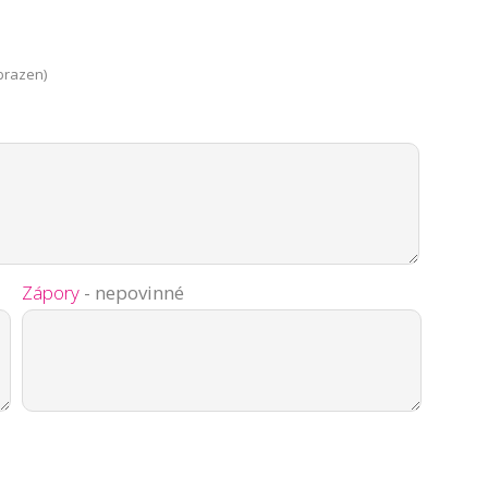
brazen)
Zápory
- nepovinné