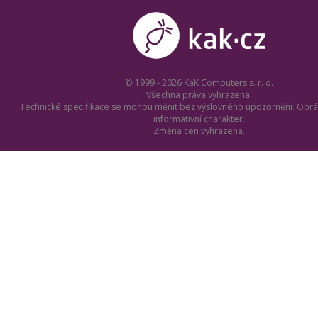
© 1999 - 2026 KaK Computers s. r. o.
Všechna práva vyhrazena.
Technické specifikace se mohou měnit bez výslovného upozornění. Obrá
informativní charakter.
Změna cen vyhrazena.