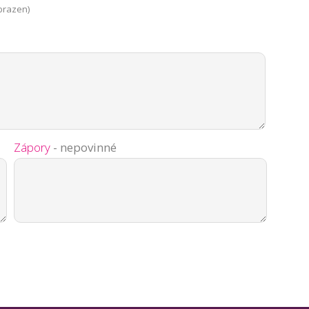
brazen)
Zápory
- nepovinné