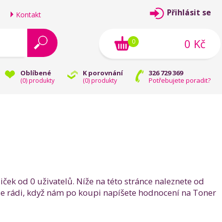
Přihlásit se
Kontakt
0 Kč
0
Oblíbené
K porovnání
326 729 369
Potřebujete poradit?
(
0
) produkty
(
0
) produkty
ček od 0 uživatelů. Níže na této stránce naleznete od
ale rádi, když nám po koupi napíšete hodnocení na Toner