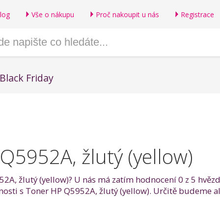
log
Vše o nákupu
Proč nakoupit u nás
Registrace
Black Friday
Q5952A, žlutý (yellow)
2A, žlutý (yellow)? U nás má zatím hodnocení 0 z 5 hvězdi
enosti s Toner HP Q5952A, žlutý (yellow). Určitě budeme 