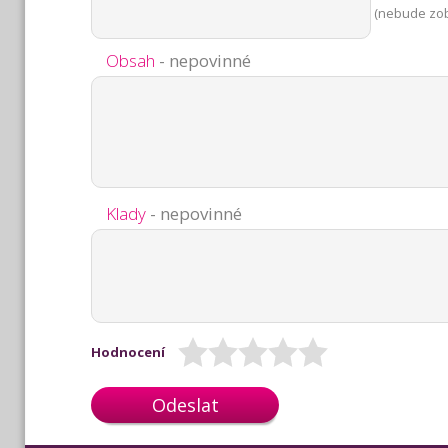
(nebude zo
Obsah
- nepovinné
Klady
- nepovinné
Hodnocení
Odeslat