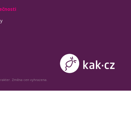
ečnosti
ty
arakter. Změna cen vyhrazena.