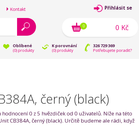
Přihlásit se
Kontakt
0 Kč
0
Oblíbené
K porovnání
326 729 369
Potřebujete poradit?
(
0
) produkty
(
0
) produkty
B384A, černý (black)
 hodnocení 0 z 5 hvězdiček od 0 uživatelů. Níže na této
Unit CB384A, černý (black). Určitě budeme ale rádi, když