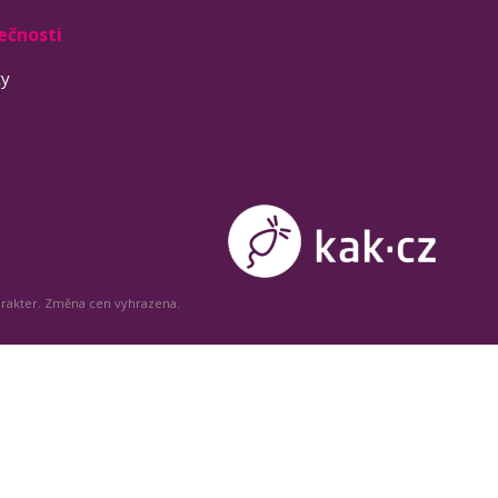
ečnosti
ty
arakter. Změna cen vyhrazena.