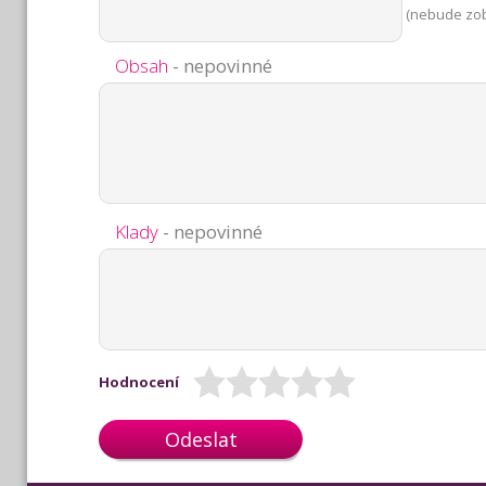
(nebude zo
Obsah
- nepovinné
Klady
- nepovinné
Hodnocení
Odeslat