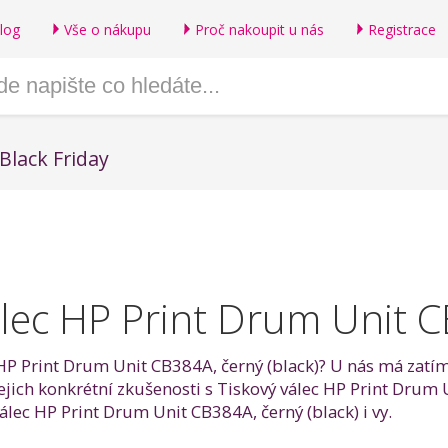
log
Vše o nákupu
Proč nakoupit u nás
Registrace
Black Friday
álec HP Print Drum Unit C
 HP Print Drum Unit CB384A, černý (black)? U nás má zatím
ejich konkrétní zkušenosti s Tiskový válec HP Print Drum 
lec HP Print Drum Unit CB384A, černý (black) i vy.