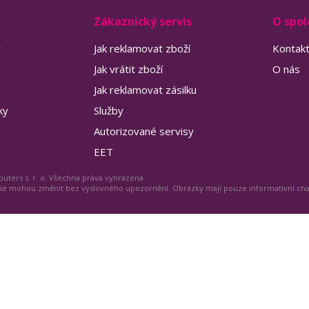
Zákaznický servis
O spol
y
Jak reklamovat zboží
Kontak
Jak vrátit zboží
O nás
Jak reklamovat zásilku
ky
Služby
Autorizované servisy
EET
uters s. r. o. Všechna práva vyhrazena.
 se mohou změnit bez výslovného upozornění. Obrázky mají pouze informativní ch