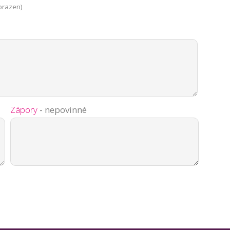
brazen)
Zápory
- nepovinné