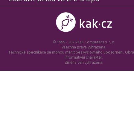
© 1999 - 2026 KaK Computers s. r. o.
Všechna práva vyhrazena.
Technické specifikace se mohou měnit bez výslovného upozornění. Obrá
informativní charakter.
Změna cen vyhrazena.