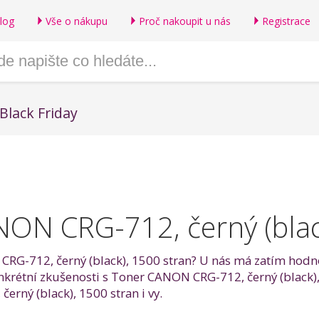
log
Vše o nákupu
Proč nakoupit u nás
Registrace
Black Friday
ON CRG-712, černý (blac
RG-712, černý (black), 1500 stran? U nás má zatím hodnoc
onkrétní zkušenosti s Toner CANON CRG-712, černý (black)
rný (black), 1500 stran i vy.