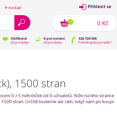
Přihlásit se
Kontakt
0 Kč
0
Oblíbené
K porovnání
326 729 369
Potřebujete poradit?
(
0
) produkty
(
0
) produkty
k), 1500 stran
ení 0 z 5 hvězdiček od 0 uživatelů. Níže na této stránce
, 1500 stran. Určitě budeme ale rádi, když nám po koupi