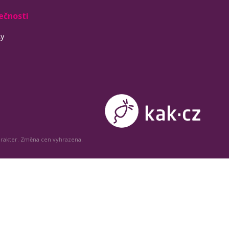
ečnosti
ty
arakter. Změna cen vyhrazena.