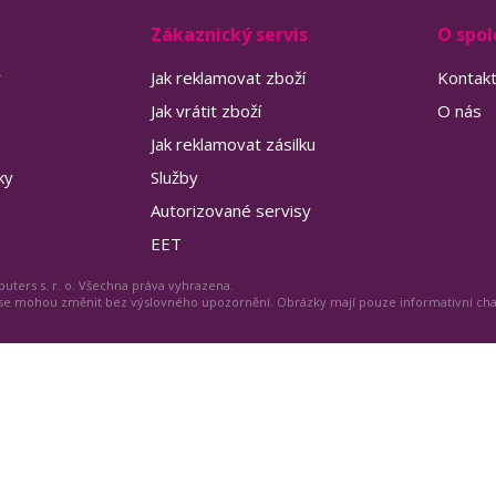
Zákaznický servis
O spol
y
Jak reklamovat zboží
Kontak
Jak vrátit zboží
O nás
Jak reklamovat zásilku
ky
Služby
Autorizované servisy
EET
uters s. r. o. Všechna práva vyhrazena.
 se mohou změnit bez výslovného upozornění. Obrázky mají pouze informativní ch