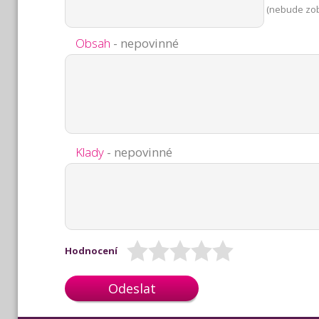
(nebude zo
Obsah
- nepovinné
Klady
- nepovinné
Hodnocení
Odeslat