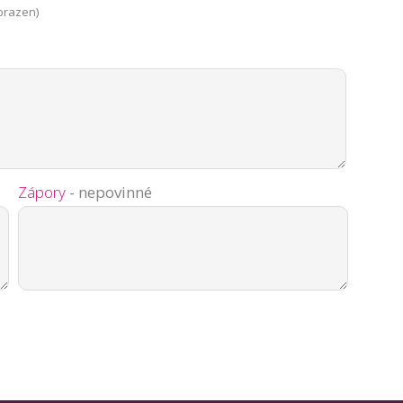
brazen)
Zápory
- nepovinné