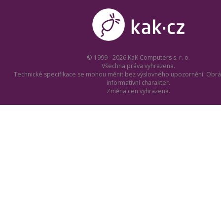
© 1999 - 2026 KaK Computers s. r. o.
Všechna práva vyhrazena.
Technické specifikace se mohou měnit bez výslovného upozornění. Obrá
informativní charakter.
Změna cen vyhrazena.