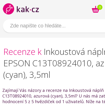
0
Recenze k
Inkoustová nápl
EPSON C13T08924010, az
(cyan), 3,5ml
Zajímají Vás názory a recenze na Inkoustová nápl
C13T08924010, azurová (cyan), 3,5ml? U nás má za
hodnocení 5 z 5 hvězdiček od 1 uživatelů. Níže na t