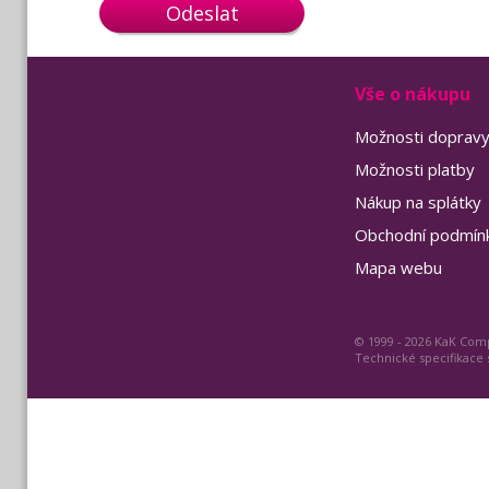
Odeslat
Vše o nákupu
Možnosti doprav
Možnosti platby
Nákup na splátky
Obchodní podmín
Mapa webu
© 1999 - 2026 KaK Comp
Technické specifikace