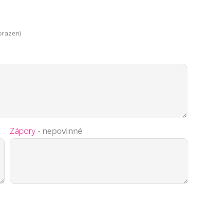
brazen)
Zápory
- nepovinné