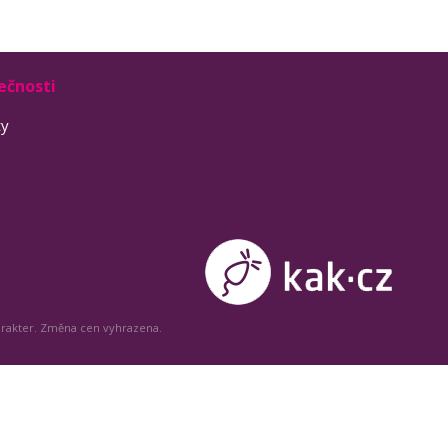
ečnosti
ty
arakter. Změna cen vyhrazena.