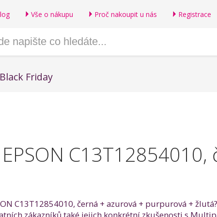
log
Vše o nákupu
Proč nakoupit u nás
Registrace
Black Friday
k EPSON C13T12854010, č
PSON C13T12854010, černá + azurová + purpurová + žlutá?
ostatních zákazníků také jejich konkrétní zkušenosti s M