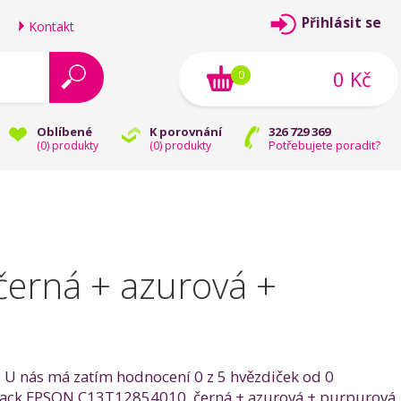
Přihlásit se
Kontakt
0 Kč
0
Oblíbené
K porovnání
326 729 369
Potřebujete poradit?
(
0
) produkty
(
0
) produkty
erná + azurová +
 U nás má zatím hodnocení 0 z 5 hvězdiček od 0
ultipack EPSON C13T12854010, černá + azurová + purpurová