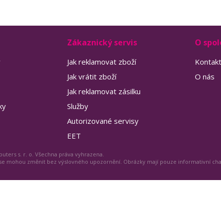
Zákaznický servis
O spol
y
Jak reklamovat zboží
Kontak
Jak vrátit zboží
O nás
Jak reklamovat zásilku
ky
Služby
Autorizované servisy
EET
uters s. r. o. Všechna práva vyhrazena.
 se mohou změnit bez výslovného upozornění. Obrázky mají pouze informativní ch