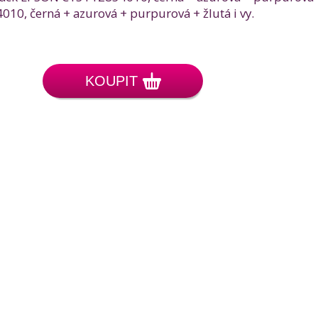
0, černá + azurová + purpurová + žlutá i vy.
KOUPIT