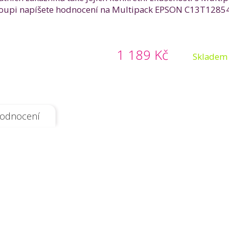
koupi napíšete hodnocení na Multipack EPSON C13T1285401
1 189 Kč
Skladem
odnocení