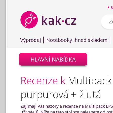
B
Výprodej
Notebooky ihned skladem
HLAVNÍ NABÍDKA
Recenze k
Multipac
purpurová + žlutá
Zajímají Vás názory a recenze na Multipack E
uživatelů. Níže na této stránce naleznete od 