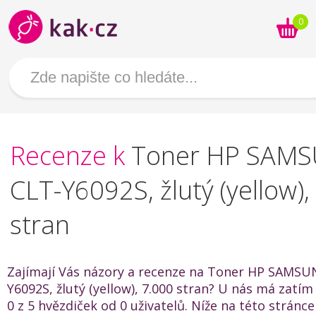
0
Recenze k
Toner HP SAM
CLT-Y6092S, žlutý (yellow),
stran
Zajímají Vás názory a recenze na Toner HP SAMSU
Y6092S, žlutý (yellow), 7.000 stran? U nás má zatí
0 z 5 hvězdiček od 0 uživatelů. Níže na této stránc