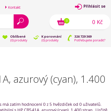
Přihlásit se
Kontakt
0 Kč
0
Oblíbené
K porovnání
326 729 369
Potřebujete poradit?
(
0
) produkty
(
0
) produkty
A, azurový (cyan), 1.400
s má zatím hodnocení 0 z 5 hvězdiček od 0 uživatelů.
ibilní s HP CB541A, azurový (cyan), 1.400 stran . Určitě