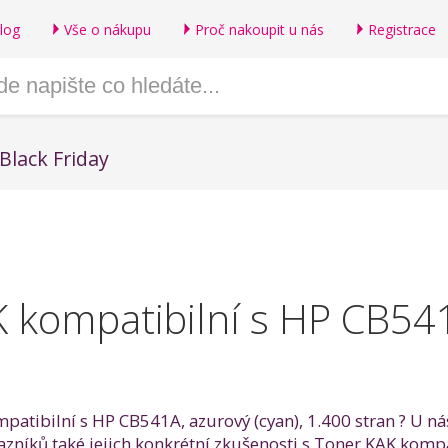
log
Vše o nákupu
Proč nakoupit u nás
Registrace
Black Friday
 kompatibilní s HP CB541
patibilní s HP CB541A, azurový (cyan), 1.400 stran ? U ná
azníků také jejich konkrétní zkušenosti s Toner KAK kompat