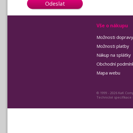
Odeslat
Vše o nákupu
Možnosti doprav
Možnosti platby
Nákup na splátky
Obchodní podmín
Mapa webu
© 1999 - 2026 KaK Comp
Technické specifikace