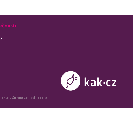
ečnosti
ty
arakter. Změna cen vyhrazena.