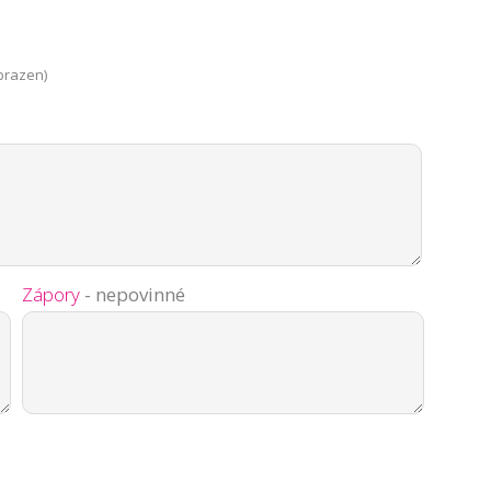
brazen)
Zápory
- nepovinné