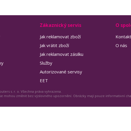
Zákaznický servis
O spol
y
Jak reklamovat zboží
Kontak
Jak vrátit zboží
O nás
Jak reklamovat zásilku
ky
Služby
Autorizované servisy
EET
uters s. r. o. Všechna práva vyhrazena.
 se mohou změnit bez výslovného upozornění. Obrázky mají pouze informativní ch