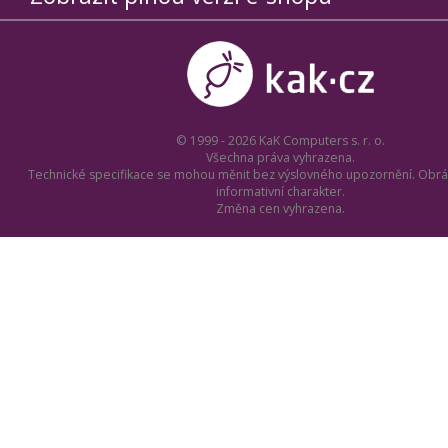
© 1999 - 2026 KaK Computers s. r. o.
Všechna práva vyhrazena.
Technické specifikace se mohou měnit bez výslovného upozornění. Obrá
informativní charakter.
Změna cen vyhrazena.