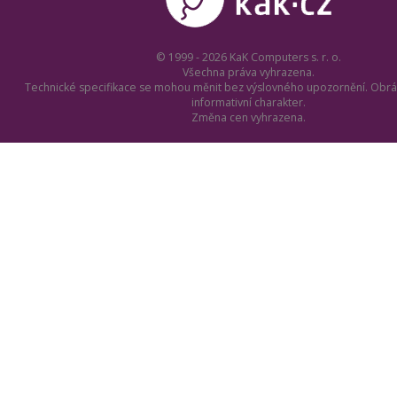
© 1999 - 2026 KaK Computers s. r. o.
Všechna práva vyhrazena.
Technické specifikace se mohou měnit bez výslovného upozornění. Obrá
informativní charakter.
Změna cen vyhrazena.