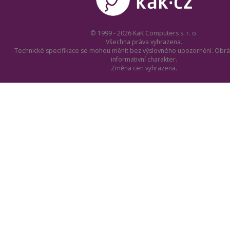
© 1999 - 2026 KaK Computers s. r. o.
Všechna práva vyhrazena.
Technické specifikace se mohou měnit bez výslovného upozornění. Obrá
informativní charakter.
Změna cen vyhrazena.