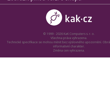
© 1999 - 2026 KaK Computers s. r. o.
Všechna práva vyhrazena.
Technické specifikace se mohou měnit bez výslovného upozornění. Obrá
informativní charakter.
Změna cen vyhrazena.