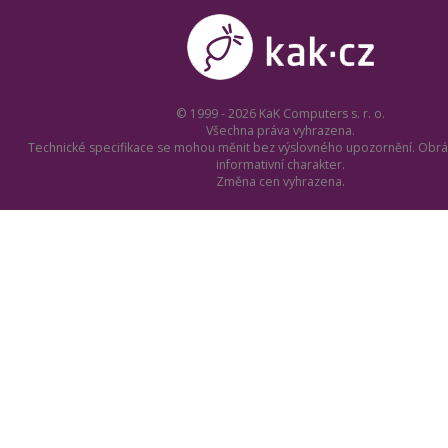
© 1999 - 2026 KaK Computers s. r. o.
Všechna práva vyhrazena.
Technické specifikace se mohou měnit bez výslovného upozornění. Obrá
informativní charakter.
Změna cen vyhrazena.