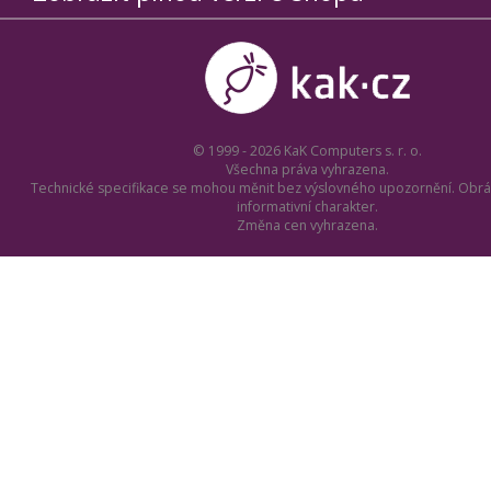
© 1999 - 2026 KaK Computers s. r. o.
Všechna práva vyhrazena.
Technické specifikace se mohou měnit bez výslovného upozornění. Obrá
informativní charakter.
Změna cen vyhrazena.