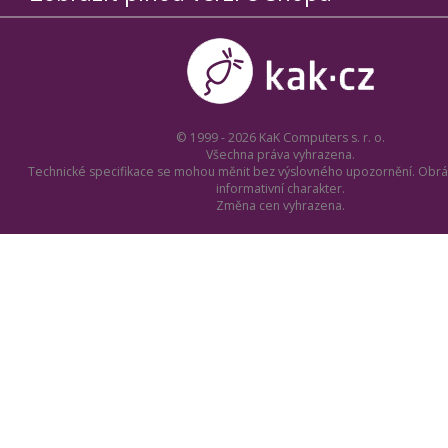
© 1999 - 2026 KaK Computers s. r. o.
Všechna práva vyhrazena.
Technické specifikace se mohou měnit bez výslovného upozornění. Obrá
informativní charakter.
Změna cen vyhrazena.