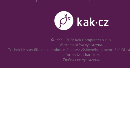
© 1999 - 2026 KaK Computers s. r. o.
Všechna práva vyhrazena.
Technické specifikace se mohou měnit bez výslovného upozornění. Obrá
informativní charakter.
Změna cen vyhrazena.