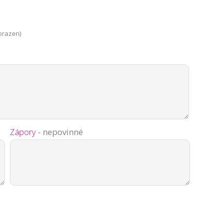
brazen)
Zápory
- nepovinné