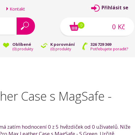
Přihlásit se
Kontakt
0 Kč
0
Oblíbené
K porovnání
326 729 369
Potřebujete poradit?
(
0
) produkty
(
0
) produkty
her Case s MagSafe -
má zatím hodnocení 0 z 5 hvězdiček od 0 uživatelů. Níže
 Pro Max Leather Case s MagSafe - S.Green. Určitě