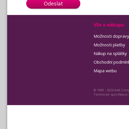
Odeslat
Vše o nákupu
Možnosti doprav
Možnosti platby
Nákup na splátky
Obchodní podmín
Mapa webu
© 1999 - 2026 KaK Comp
Technické specifikace