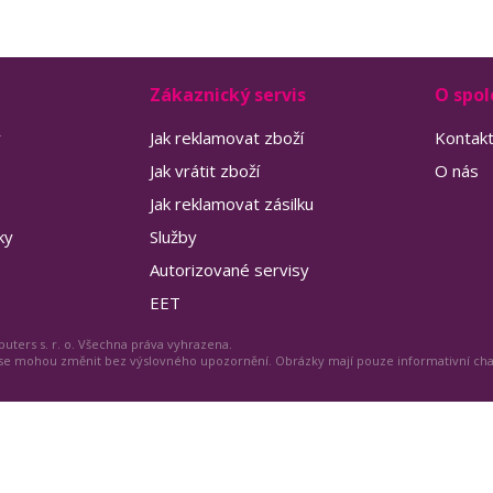
Zákaznický servis
O spol
y
Jak reklamovat zboží
Kontak
Jak vrátit zboží
O nás
Jak reklamovat zásilku
ky
Služby
Autorizované servisy
EET
uters s. r. o. Všechna práva vyhrazena.
 se mohou změnit bez výslovného upozornění. Obrázky mají pouze informativní ch