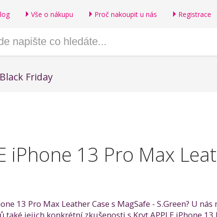
log
Vše o nákupu
Proč nakoupit u nás
Registrace
Black Friday
E iPhone 13 Pro Max Leat
hone 13 Pro Max Leather Case s MagSafe - S.Green? U nás 
ů také jejich konkrétní zkušenosti s Kryt APPLE iPhone 13