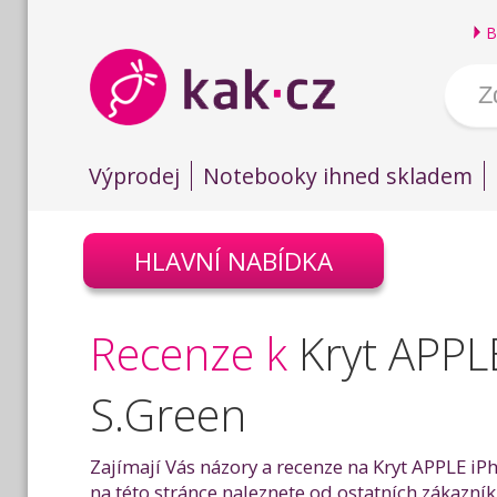
B
Výprodej
Notebooky ihned skladem
HLAVNÍ NABÍDKA
Recenze k
Kryt APPL
S.Green
Zajímají Vás názory a recenze na Kryt APPLE iP
na této stránce naleznete od ostatních zákazník