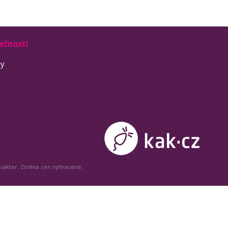
ečnosti
ty
arakter. Změna cen vyhrazena.