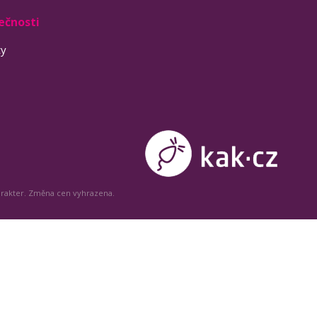
ečnosti
ty
arakter. Změna cen vyhrazena.