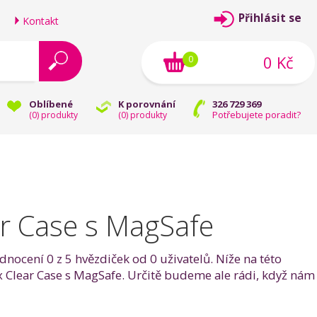
Přihlásit se
Kontakt
0 Kč
0
Oblíbené
K porovnání
326 729 369
Potřebujete poradit?
(
0
) produkty
(
0
) produkty
r Case s MagSafe
nocení 0 z 5 hvězdiček od 0 uživatelů. Níže na této
ax Clear Case s MagSafe. Určitě budeme ale rádi, když nám