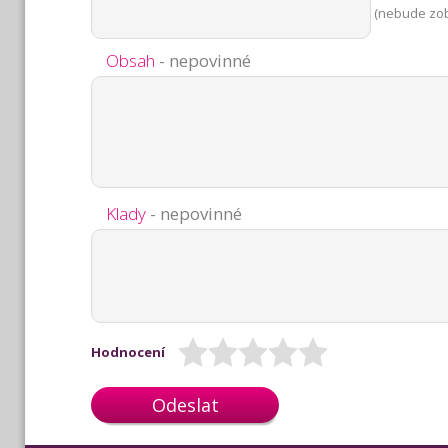
(nebude zo
Obsah
- nepovinné
Klady
- nepovinné
Hodnocení
Odeslat