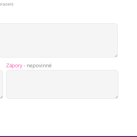
brazen)
Zápory
- nepovinné