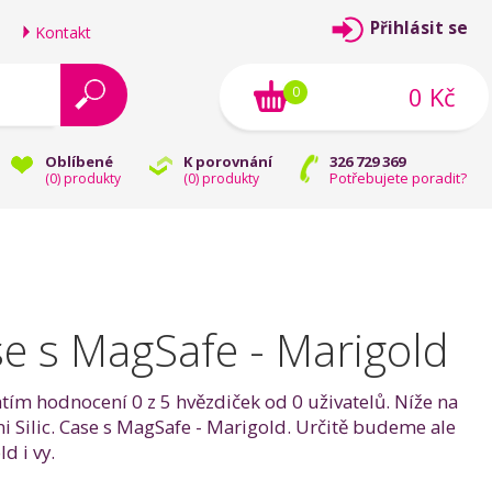
Přihlásit se
Kontakt
0 Kč
0
Oblíbené
K porovnání
326 729 369
Potřebujete poradit?
(
0
) produkty
(
0
) produkty
se s MagSafe - Marigold
atím hodnocení 0 z 5 hvězdiček od 0 uživatelů. Níže na
ni Silic. Case s MagSafe - Marigold. Určitě budeme ale
d i vy.