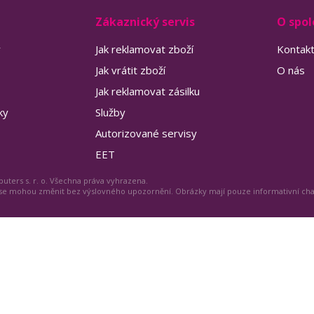
Zákaznický servis
O spol
y
Jak reklamovat zboží
Kontak
Jak vrátit zboží
O nás
Jak reklamovat zásilku
ky
Služby
Autorizované servisy
EET
uters s. r. o. Všechna práva vyhrazena.
 se mohou změnit bez výslovného upozornění. Obrázky mají pouze informativní ch