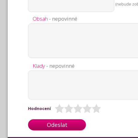
(nebude zo
Obsah
- nepovinné
Klady
- nepovinné
Hodnocení
Odeslat