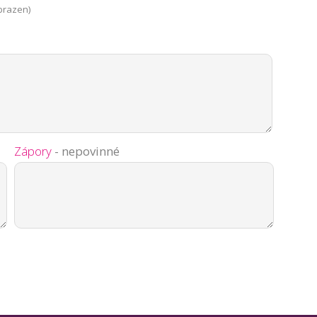
brazen)
Zápory
- nepovinné