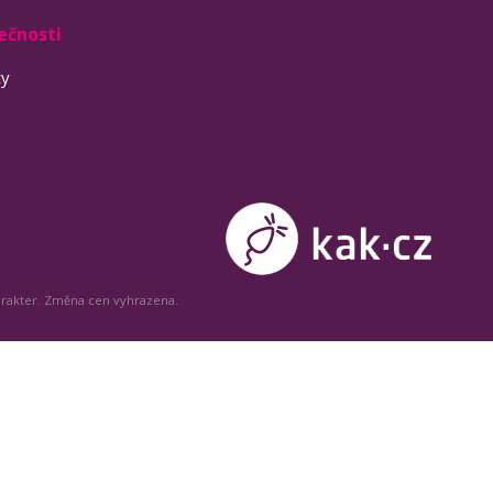
ečnosti
ty
arakter. Změna cen vyhrazena.