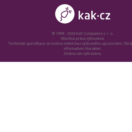
© 1999 - 2026 KaK Computers s. r. o.
Všechna práva vyhrazena.
Technické specifikace se mohou měnit bez výslovného upozornění. Obrá
informativní charakter.
Změna cen vyhrazena.