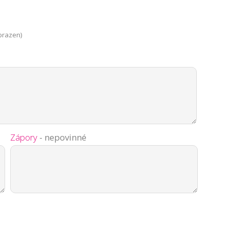
brazen)
Zápory
- nepovinné