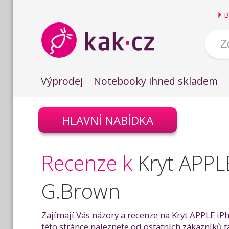
B
Výprodej
Notebooky ihned skladem
HLAVNÍ NABÍDKA
Recenze k
Kryt APPL
G.Brown
Zajímají Vás názory a recenze na Kryt APPLE iP
této stránce naleznete od ostatních zákazníků 