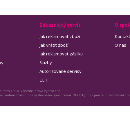
Zákaznický servis
O spol
y
Jak reklamovat zboží
Kontak
Jak vrátit zboží
O nás
Jak reklamovat zásilku
ky
Služby
Autorizované servisy
EET
uters s. r. o. Všechna práva vyhrazena.
 se mohou změnit bez výslovného upozornění. Obrázky mají pouze informativní ch