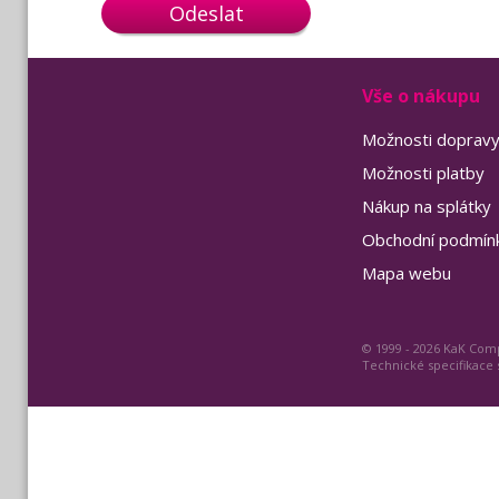
Odeslat
Vše o nákupu
Možnosti doprav
Možnosti platby
Nákup na splátky
Obchodní podmín
Mapa webu
© 1999 - 2026 KaK Comp
Technické specifikace