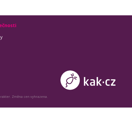
ečnosti
ty
arakter. Změna cen vyhrazena.