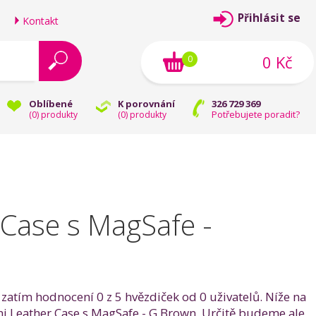
Přihlásit se
Kontakt
0 Kč
0
Oblíbené
K porovnání
326 729 369
Potřebujete poradit?
(
0
) produkty
(
0
) produkty
 Case s MagSafe -
zatím hodnocení 0 z 5 hvězdiček od 0 uživatelů. Níže na
ini Leather Case s MagSafe - G.Brown. Určitě budeme ale