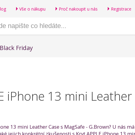
log
Vše o nákupu
Proč nakoupit u nás
Registrace
Black Friday
E iPhone 13 mini Leather
hone 13 mini Leather Case s MagSafe - G.Brown? U nás má 
také jejich konkrétní zkušenosti s Kryt APPLE iPhone 13 m