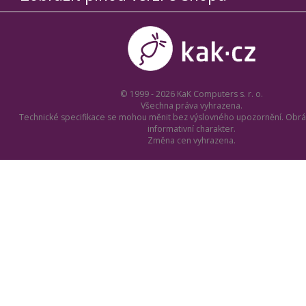
© 1999 - 2026 KaK Computers s. r. o.
Všechna práva vyhrazena.
Technické specifikace se mohou měnit bez výslovného upozornění. Obrá
informativní charakter.
Změna cen vyhrazena.