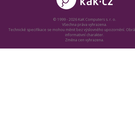
© 1999 - 2026 KaK Computers s. r. o.
Všechna práva vyhrazena.
Technické specifikace se mohou měnit bez výslovného upozornění. Obrá
informativní charakter.
Změna cen vyhrazena.