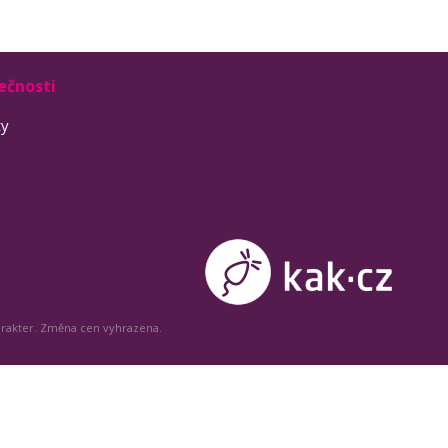
ečnosti
ty
arakter. Změna cen vyhrazena.