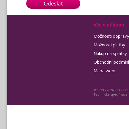
Odeslat
Vše o nákupu
Možnosti doprav
Možnosti platby
Nákup na splátky
Obchodní podmín
Mapa webu
© 1999 - 2026 KaK Comp
Technické specifikace