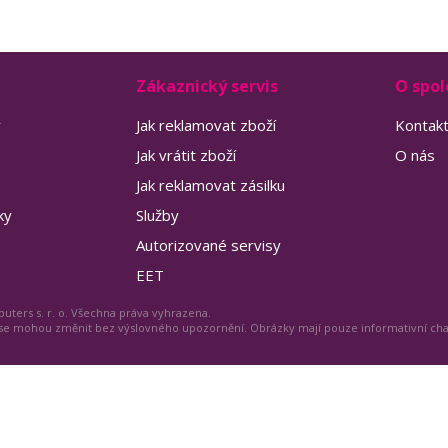
Zákaznický servis
O spol
y
Jak reklamovat zboží
Kontak
Jak vrátit zboží
O nás
Jak reklamovat zásilku
ky
Služby
Autorizované servisy
EET
uters s. r. o. Všechna práva vyhrazena.
 se mohou změnit bez výslovného upozornění. Obrázky mají pouze informativní ch