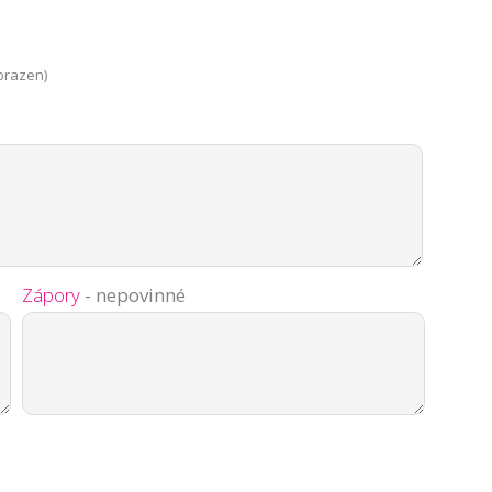
brazen)
Zápory
- nepovinné