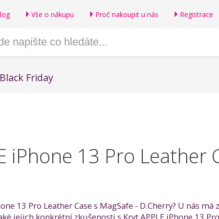
log
Vše o nákupu
Proč nakoupit u nás
Registrace
Black Friday
E iPhone 13 Pro Leather 
hone 13 Pro Leather Case s MagSafe - D.Cherry? U nás má z
také jejich konkrétní zkušenosti s Kryt APPLE iPhone 13 Pr