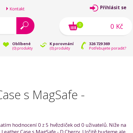
Přihlásit se
Kontakt
0 Kč
0
Oblíbené
K porovnání
326 729 369
Potřebujete poradit?
(
0
) produkty
(
0
) produkty
Case s MagSafe -
atím hodnocení 0 z 5 hvězdiček od 0 uživatelů. Níže na
o Leather Case s MagSafe - D.Cherry. Určitě budeme ale