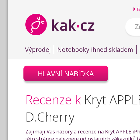
B
Výprodej
Notebooky ihned skladem
HLAVNÍ NABÍDKA
Recenze k
Kryt APPL
D.Cherry
Zajímají Vás názory a recenze na Kryt APPLE iP
této stránce naleznete od ostatních zákazníků 