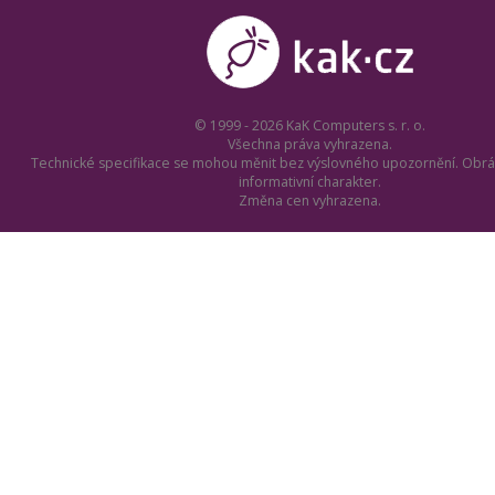
© 1999 - 2026 KaK Computers s. r. o.
Všechna práva vyhrazena.
Technické specifikace se mohou měnit bez výslovného upozornění. Obrá
informativní charakter.
Změna cen vyhrazena.